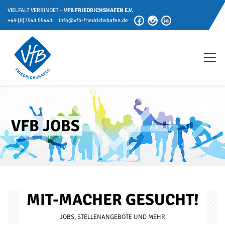
VIELFALT VERBINDET –
VFB FRIEDRICHSHAFEN E.V.
+49 (0)7541 55441
info@vfb-friedrichshafen.de
VFB JOBS
MIT-MA­CHER GE­SUCHT!
JOBS, STEL­LEN­AN­GE­BO­TE UND MEHR