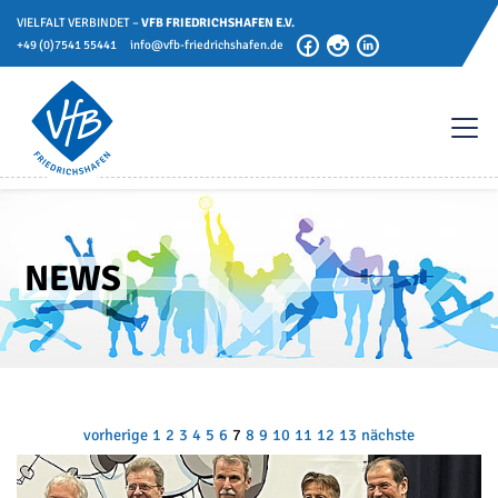
VIELFALT VERBINDET –
VFB FRIEDRICHSHAFEN E.V.
+49 (0)7541 55441
info@vfb-friedrichshafen.de
NEWS
vorherige
1
2
3
4
5
6
7
8
9
10
11
12
13
nächste