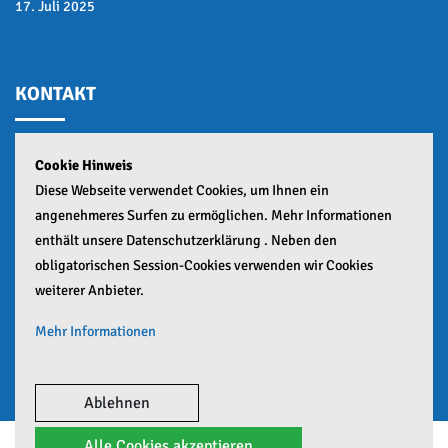
17. Juli 2025
KONTAKT
Cookie Hinweis
GESCHÄFTSSTELLE:
Diese Webseite verwendet Cookies, um Ihnen ein
Teuringer Straße 2,
angenehmeres Surfen zu ermöglichen. Mehr Informationen
88045 Friedrichshafen
enthält unsere Datenschutzerklärung . Neben den
obligatorischen Session-Cookies verwenden wir Cookies
+49 (0)7541 55441
weiterer Anbieter.
info(at)vfb-friedrichshafen.de
Mehr Informationen
Google Analytics Mehr
Google Maps Mehr
Ablehnen
Alle Cookies akzeptieren