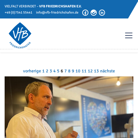
VIELFALT VERBINDET –
VFB FRIEDRICHSHAFEN E.V.
+49 (0)7541 55441
info@vfb-friedrichshafen.de
vorherige
1
2
3
4
5
6
7
8
9
10
11
12
13
nächste