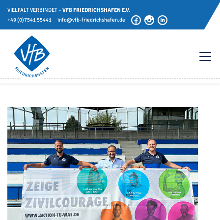
VIELFALT VERBINDET –
VFB FRIEDRICHSHAFEN E.V.
+49 (0)7541 55441
info@vfb-friedrichshafen.de