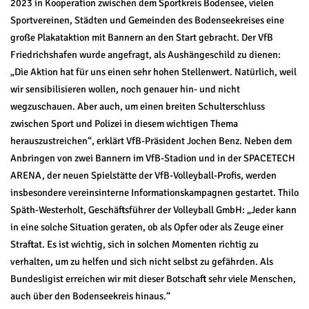
2023 in Kooperation zwischen dem Sportkreis Bodensee, vielen
Sportvereinen, Städten und Gemeinden des Bodenseekreises eine
große Plakataktion mit Bannern an den Start gebracht. Der VfB
Friedrichshafen wurde angefragt, als Aushängeschild zu dienen:
„Die Aktion hat für uns einen sehr hohen Stellenwert. Natürlich, weil
wir sensibilisieren wollen, noch genauer hin- und nicht
wegzuschauen. Aber auch, um einen breiten Schulterschluss
zwischen Sport und Polizei in diesem wichtigen Thema
herauszustreichen“, erklärt VfB-Präsident Jochen Benz. Neben dem
Anbringen von zwei Bannern im VfB-Stadion und in der SPACETECH
ARENA, der neuen Spielstätte der VfB-Volleyball-Profis, werden
insbesondere vereinsinterne Informationskampagnen gestartet. Thilo
Späth-Westerholt, Geschäftsführer der Volleyball GmbH: „Jeder kann
in eine solche Situation geraten, ob als Opfer oder als Zeuge einer
Straftat. Es ist wichtig, sich in solchen Momenten richtig zu
verhalten, um zu helfen und sich nicht selbst zu gefährden. Als
Bundesligist erreichen wir mit dieser Botschaft sehr viele Menschen,
auch über den Bodenseekreis hinaus.“