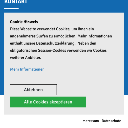
KONTAKT
Cookie Hinweis
GESCHÄFTSSTELLE:
Diese Webseite verwendet Cookies, um Ihnen ein
Teuringer Straße 2,
angenehmeres Surfen zu ermöglichen. Mehr Informationen
88045 Friedrichshafen
enthält unsere Datenschutzerklärung . Neben den
obligatorischen Session-Cookies verwenden wir Cookies
+49 (0)7541 55441
weiterer Anbieter.
info(at)vfb-friedrichshafen.de
Mehr Informationen
Google Analytics Mehr
Google Maps Mehr
Ablehnen
Alle Cookies akzeptieren
© Copyright 2026 VfB Friedrichshafen e.V. – Site developed by
ALPENBLICKDREI
Impressum
Datenschutz