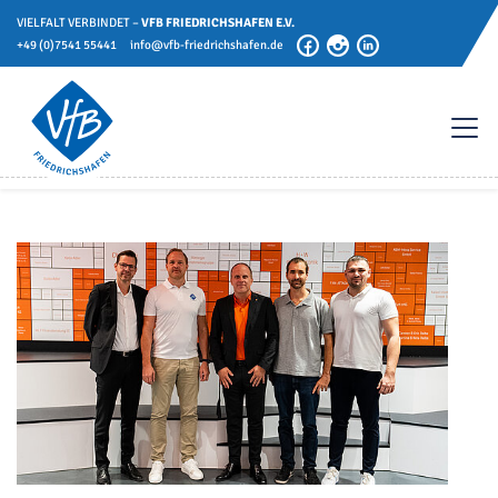
VIELFALT VERBINDET –
VFB FRIEDRICHSHAFEN E.V.
+49 (0)7541 55441
info@vfb-friedrichshafen.de