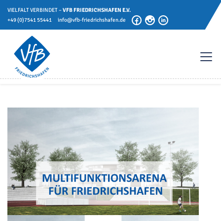
VIELFALT VERBINDET –
VFB FRIEDRICHSHAFEN E.V.
+49 (0)7541 55441
info@vfb-friedrichshafen.de